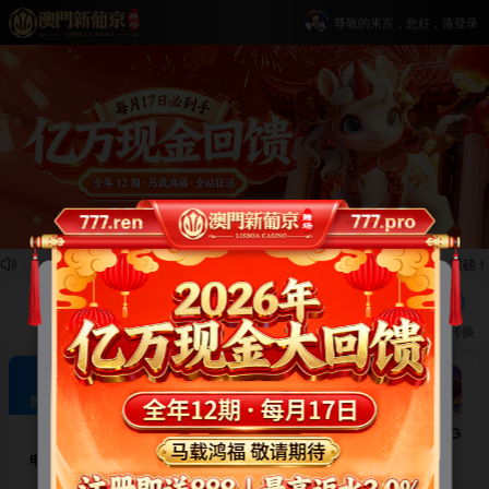
尊敬的来宾，您好，请登录
新会员福利公告：📢 尊敬的会员： 🚨🚨重磅！重磅
公告通知
账户余额
登录/注册
夏日福利季 · 好礼天天享
充值
Vip钱包
取款
推广赚钱
额度转换
🏖 盛夏拾光
热门游戏
Summer Carnival · August
电子游艺
麻将胡了
麻将胡了2
赏金女王
消夏迎新 · 好礼天天享
01
新人专享福利，累计最高
888元