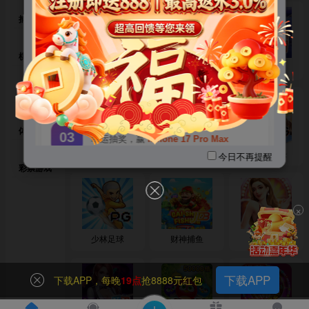
📅 08.01 - 08.31
捕鱼达人
立秋迎丰 · 在线赢豪礼
棋牌对战
02
抢庄牛牛
寻宝黄金城
德州扑克
每日参与活动，最高可得
88888元
📅 08.01 - 08.31
真人视讯
星空结缘 · 幸运星抽奖
体育竞技
03
幸运抽奖，赢
iPhone 17 Pro Max
爱尔兰精灵
欢乐捕鱼
赏金大对决
今日不再提醒
📅 08.01 - 08.31
彩票游戏
🌐 官方域名：
777.ren
|
777.pro
×
2026-07-31 23:30:29
少林足球
财神捕鱼
澳门壕梦
💎 官方易记网址💎
下载APP
下载APP，每晚
19点
抢8888元红包
极致体验 · 欢乐畅玩